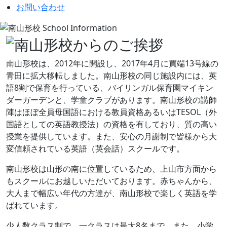
お問い合わせ
南山形校は、2012年に開設し、2017年4月に買端13号線の
青田に拡大移転しました。南山形校の同じ施設内には、英
語8割で保育を行っている、バイリンガル保育園マイキン
ダーガーデンと、学童クラブがあります。南山形校の講師
陣はほぼ全員母国語における教員資格あるいはTESOL（外
国語としての英語教授法）の資格を有しており、質の高い
授業を提供しています。また、安心の月謝制で皆様から大
変信頼されている英語（英会話）スクールです。
南山形校は山形の南に位置しているため、上山市方面から
もスクールにお越しいただいております。赤ちゃんから、
大人まで幅広い年代の方達が、南山形校で楽しく英語を学
ばれています。
少人数クラス制で、一クラスは最大8名まで。また、小学