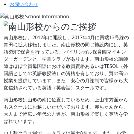
お問い合わせ
南山形校は、2012年に開設し、2017年4月に買端13号線の
青田に拡大移転しました。南山形校の同じ施設内には、英
語8割で保育を行っている、バイリンガル保育園マイキン
ダーガーデンと、学童クラブがあります。南山形校の講師
陣はほぼ全員母国語における教員資格あるいはTESOL（外
国語としての英語教授法）の資格を有しており、質の高い
授業を提供しています。また、安心の月謝制で皆様から大
変信頼されている英語（英会話）スクールです。
南山形校は山形の南に位置しているため、上山市方面から
もスクールにお越しいただいております。赤ちゃんから、
大人まで幅広い年代の方達が、南山形校で楽しく英語を学
ばれています。
少人数クラス制で、一クラスは最大8名まで。また、小学