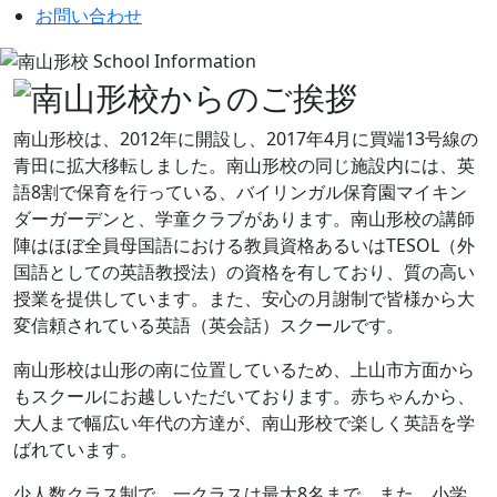
お問い合わせ
南山形校は、2012年に開設し、2017年4月に買端13号線の
青田に拡大移転しました。南山形校の同じ施設内には、英
語8割で保育を行っている、バイリンガル保育園マイキン
ダーガーデンと、学童クラブがあります。南山形校の講師
陣はほぼ全員母国語における教員資格あるいはTESOL（外
国語としての英語教授法）の資格を有しており、質の高い
授業を提供しています。また、安心の月謝制で皆様から大
変信頼されている英語（英会話）スクールです。
南山形校は山形の南に位置しているため、上山市方面から
もスクールにお越しいただいております。赤ちゃんから、
大人まで幅広い年代の方達が、南山形校で楽しく英語を学
ばれています。
少人数クラス制で、一クラスは最大8名まで。また、小学