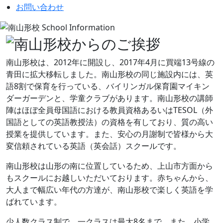
お問い合わせ
南山形校は、2012年に開設し、2017年4月に買端13号線の
青田に拡大移転しました。南山形校の同じ施設内には、英
語8割で保育を行っている、バイリンガル保育園マイキン
ダーガーデンと、学童クラブがあります。南山形校の講師
陣はほぼ全員母国語における教員資格あるいはTESOL（外
国語としての英語教授法）の資格を有しており、質の高い
授業を提供しています。また、安心の月謝制で皆様から大
変信頼されている英語（英会話）スクールです。
南山形校は山形の南に位置しているため、上山市方面から
もスクールにお越しいただいております。赤ちゃんから、
大人まで幅広い年代の方達が、南山形校で楽しく英語を学
ばれています。
少人数クラス制で、一クラスは最大8名まで。また、小学