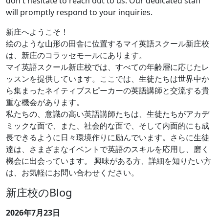
don't hesitate to reach out to us. Our dedicated staff
will promptly respond to your inquiries.
新庄へようこそ！
絵のような山形の田舎に位置するマイ英語スクール新庄校
は、新庄のコラッセモールにあります。
マイ英語スクール新庄校では、すべての年齢層に応じたレ
ッスンを提供しています。ここでは、生徒たちは世界中か
ら集まったネイティブスピーカーの英語講師と交流する貴
重な機会があります。
私たちの、意識の高い英語講師たちは、生徒たちがアカデ
ミックな面で、また、社会的な面で、そして内面的にも成
長できるように日々環境作りに励んでいます。さらに生徒
達は、さまざまなイベントで英語のスキルを応用し、磨く
機会に出会っています。 興味がある方、詳細を知りたい方
は、お気軽にお問い合わせください。
新庄校のBlog
2026年7月23日