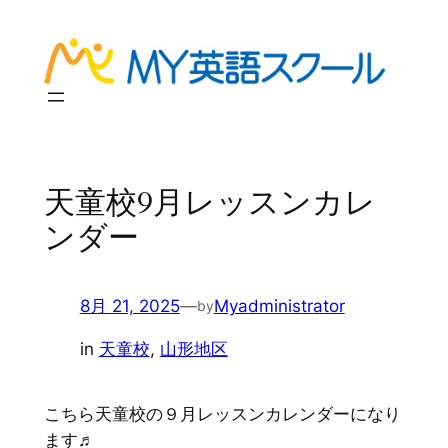
内
容
を
ス
キ
ッ
プ
天童校9月レッスンカレ
ンダー
8月 21, 2025
—
Myadministrator
by
in
天童校
, 
山形地区
こちら天童校の９月レッスンカレンダーになり
ます♬