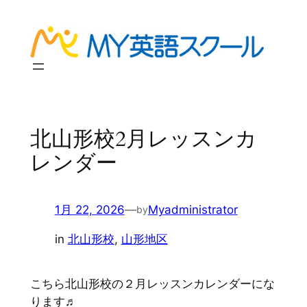
内
容
を
ス
キ
ッ
プ
北山形校2月レッスンカ
レンダー
1月 22, 2026
—
Myadministrator
by
in
北山形校
, 
山形地区
こちら北山形校の２月レッスンカレンダーにな
ります♬