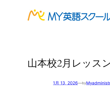
内
容
を
ス
キ
ッ
プ
山本校2月レッス
1月 13, 2026
—
Myadministr
by