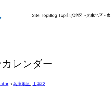
Site Top
Blog Top
山形地区
兵庫地区
東
ンカレンダー
ator
in
兵庫地区
, 
山本校