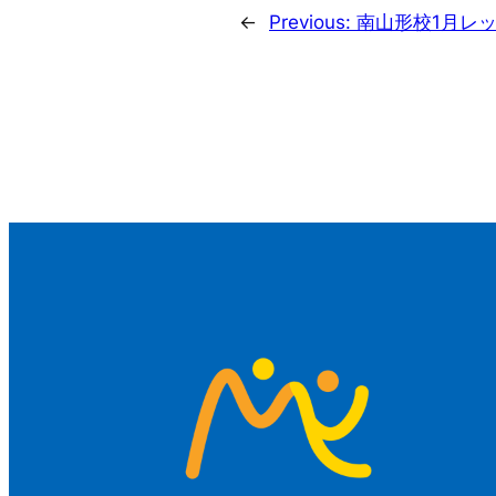
←
Previous:
南山形校1月レ