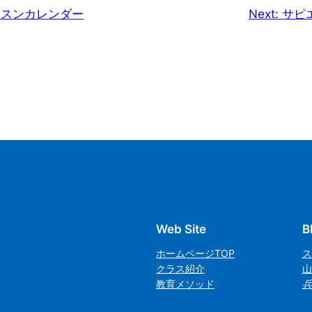
ッスンカレンダー
Next:
サピ
Web Site
B
ホームページTOP
ス
クラス紹介
山
教育メソッド
兵